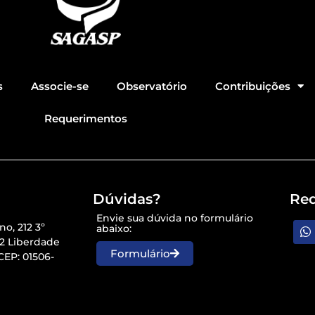
s
Associe-se
Observatório
Contribuições
Requerimentos
Dúvidas?
Red
Envie sua dúvida no formulário
o, 212 3º
abaixo:
32 Liberdade
Formulário
CEP: 01506-