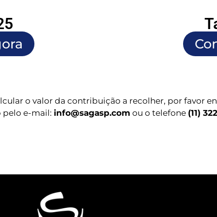
25
T
gora
Con
lcular o valor da contribuição a recolher, por favor e
 pelo e-mail:
info@sagasp.com
ou o telefone
(11) 32