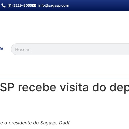
(11) 3229-8055
info@sagasp.com
ASP recebe visita do d
 o presidente do Sagasp, Dadá