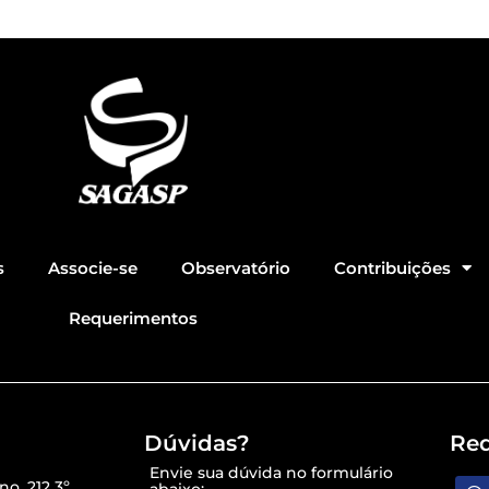
s
Associe-se
Observatório
Contribuições
Requerimentos
Dúvidas?
Red
Envie sua dúvida no formulário
o, 212 3º
abaixo: